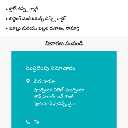
స్టోన్ డిస్ప్లే ర్యాక్
బిల్డింగ్ మెటీరియల్స్ డిస్ప్లే ర్యాక్
బూట్లు మరియు బట్టల దుకాణం సామాగ్రి
విచారణ పంపండి
సంప్రదింపు సమాచారం
చిరునామా

షాంక్సియా విలేజ్, షాంగ్సియా
టౌన్, హుయ్'అన్ కౌంటీ,
ఫుజియాన్ ప్రావిన్స్, చైనా
Tel
