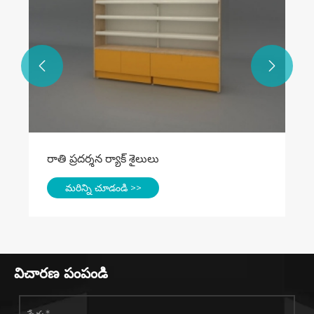


విచారణ పంపండి