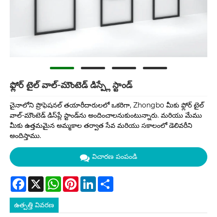
ఫ్లోర్ టైల్ వాల్-మౌంటెడ్ డిస్ప్లే స్టాండ్
చైనాలోని ప్రొఫెషనల్ తయారీదారులలో ఒకరిగా, Zhongbo మీకు ఫ్లోర్ టైల్
వాల్-మౌంటెడ్ డిస్‌ప్లే స్టాండ్‌ను అందించాలనుకుంటున్నారు. మరియు మేము
మీకు ఉత్తమమైన అమ్మకాల తర్వాత సేవ మరియు సకాలంలో డెలివరీని
అందిస్తాము.
విచారణ పంపండి
Facebook
X
WhatsApp
Pinterest
LinkedIn
Share
ఉత్పత్తి వివరణ