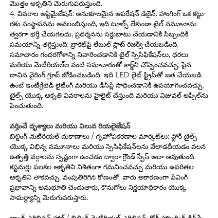
మొత్తం ఆకృతిని మెరుగుపరుస్తుంది.
4. వివరాల ఆప్టిమైజేషన్: అనుకూలమైన ఆపరేషన్ డిజైన్. హాంగింగ్ ఒక కట్టు-
రకం సంస్థాపనను అవలంబిస్తుంది, ఇది టూల్స్ లేకుండా టైల్ నమూనాను
త్వరగా భర్తీ చేయగలదు, ప్రదర్శనను సర్దుబాటు చేయడానికి సిబ్బందికి
సమయాన్ని తగ్గిస్తుంది; బ్రాకెట్‌పై లేబుల్ స్లాట్ రిజర్వ్ చేయబడింది,
సమాచారం గందరగోళాన్ని నివారించడానికి టైల్ స్పెసిఫికేషన్‌లు, ధరలు
మరియు మెటీరియల్‌ల వంటి సమాచారంతో కార్డ్‌ని చొప్పించవచ్చు; పైన
దాచిన వైరింగ్ గ్రూవ్ జోడించబడింది, ఇది LED లైట్ స్ట్రిప్‌తో జత చేయబడి
ఉంటే ఇంటిగ్రేటెడ్ లైటింగ్ మరియు డిస్‌ప్లే సాధించడానికి ఉపయోగించవచ్చు,
టైల్స్ యొక్క ఆకృతి వివరాలను హైలైట్ చేస్తుంది మరియు విజువల్ అప్పీల్‌ను
పెంచుతుంది.
వర్తించే దృశ్యాలు మరియు విలువ రియలైజేషన్
బిల్డింగ్ మెటీరియల్ దుకాణాలు / గృహోపకరణాల మార్కెట్‌లు: ఫ్లోర్ టైల్స్
యొక్క విభిన్న నమూనాలు మరియు స్పెసిఫికేషన్‌లను వేలాడదీయడం వలన
ఉత్పత్తి వర్గాలను స్పష్టంగా ఉంచడం ద్వారా గ్రౌండ్ స్పేస్ ఆదా అవుతుంది.
కస్టమర్లు పలకల ఆకృతిని నిశితంగా గమనించవచ్చు మరియు ఉపరితల
ఆకృతిని తాకవచ్చు. వంపుతిరిగిన కోణంతో, వారు అకారణంగా పేవింగ్
ప్రభావాన్ని అనుభూతి చెందుతారు, కొనుగోలు నిర్ణయాధికారం యొక్క
సామర్థ్యాన్ని మెరుగుపరుస్తారు.