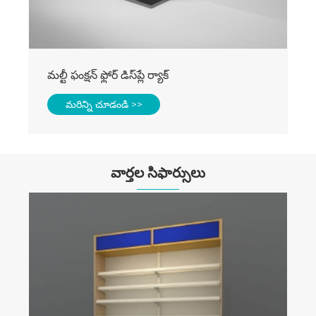
వార్తల సిఫార్సులు
స్టోన్ స్టోర్ డిస్ప్లే రాక్ల యొక్క సాధారణ రకాలు
ఏమిటి?
మరిన్ని చూడండి >>