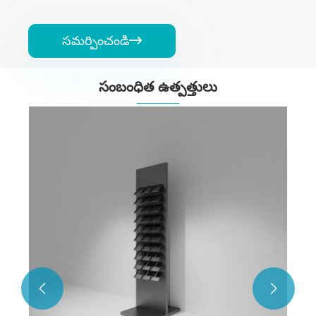
సమర్పించండి

సంబంధిత ఉత్పత్తులు
స్టోన్ డిస్ప్లే ర్యాక్
మరిన్ని చూడండి >>

