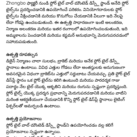
Zhongbo ఫ్యాక్టరీ నుండి ఫ్లోర్ టైల్ వాల్-మౌంటెడ్ డిస్ప్లే స్టాండ్ అనేది ఫ్లోర్
టైల్స్‌ను ప్రదర్శించడానికి ఉపయోగించే పరికరం. వినియోగదారులకు ఫ్లోర్
టైల్స్‌ను వీక్షించడానికి మరియు కొనుగోలు చేయడానికి వీలుగా ఇది నేలపై
లేదా గోడపై ఉంచబడుతుంది. ఈ ఉత్పత్తి సాధారణంగా ఇంటి అలంకరణ,
నిర్మాణ అలంకరణ మరియు ఇతర రంగాలలో ఉపయోగించబడుతుంది, ఇది
అమ్మకాలను పెంచడానికి మరియు కస్టమర్ అనుభవాన్ని మెరుగుపరచడంలో
సహాయపడుతుంది.
ఉత్పత్తి రూపకల్పన
డిజైన్ నిర్మాణం చాలా సులభం, బ్రాకెట్ మరియు అనేక ఫ్లోర్ టైల్ డిస్ప్లే
స్థానాలు ఉంటాయి. వివిధ ఎత్తుల గోడలు లేదా అంతస్తులకు అనుగుణంగా
అవసరమైన విధంగా బ్రాకెట్‌ను ఎత్తులో సర్దుబాటు చేయవచ్చు. ప్రతి ఫ్లోర్ టైల్
డిస్‌ప్లే స్థానం ఒక ఫ్లోర్ టైల్‌ను కలిగి ఉంటుంది మరియు పారదర్శక గాజు
పదార్థం నేల టైల్ యొక్క ఆకృతిని మరియు రంగును స్పష్టంగా ప్రదర్శిస్తుంది.
ఫ్లోర్ టైల్స్ యొక్క ప్రదర్శన ప్రభావాన్ని మెరుగుపరచడానికి మరియు వాటిని
మరింత ఆకర్షణీయంగా చేయడానికి కొన్ని ఫ్లోర్ టైల్ డిస్‌ప్లే స్థానాలు లైటింగ్
ఫిక్చర్‌లతో అమర్చబడి ఉంటాయి.
ఉత్పత్తి ప్రయోజనాలు
ఫ్లోర్ టైల్ వాల్-మౌంటెడ్ డిస్ప్లే స్టాండ్‌ని ఉపయోగించడం వల్ల కలిగే
ప్రయోజనాలు స్పష్టంగా ఉన్నాయి.