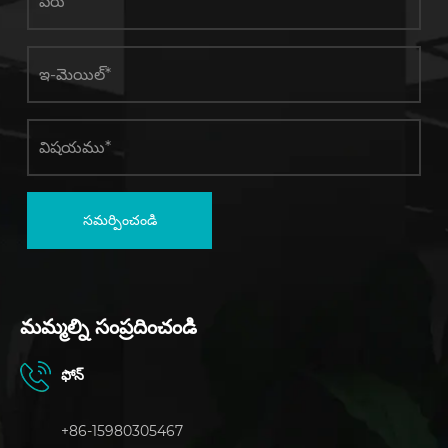
సమర్పించండి
మమ్మల్ని సంప్రదించండి
ఫోన్
+86-15980305467