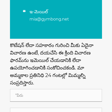
ఇ-మెయిల్

mia@gymbong.net
కొటేషన్ లేదా సహకారం గురించి మీకు ఏదైనా
విచారణ ఉంటే, దయచేసి ఈ క్రింది విచారణ
ఫారమ్‌ను ఇమెయిల్ చేయడానికి లేదా
ఉపయోగించడానికి సంకోచించకండి. మా
అమ్మకాల ప్రతినిధి 24 గంటల్లో మిమ్మల్ని
సంప్రదిస్తారు.