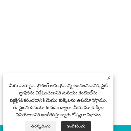
X
మీకు మెరుగైన బ్రౌజింగ్ అనుభవాన్ని అందించడానికి, సైట్
ట్రాఫిక్‌ను విశ్లేషించడానికి మరియు కంటెంట్‌ను
వ్యక్తిగతీకరించడానికి మేము కుక్కీలను ఉపయోగిస్తాము.
ఈ సైట్‌ని ఉపయోగించడం ద్వారా, మీరు మా కుక్కీల
వినియోగానికి అంగీకరిస్తున్నారు.
గోప్యతా విధానం
తిరస్కరించు
అంగీకరించు