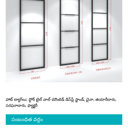
హాట్ ట్యాగ్‌లు: ఫ్లోర్ టైల్ వాల్-మౌంటెడ్ డిస్‌ప్లే స్టాండ్, చైనా, తయారీదారు,
సరఫరాదారు, ఫ్యాక్టరీ
సంబంధిత వర్గం