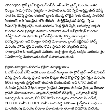
Zhongbo ఫ్లోర్ టైల్ హ్యాంగింగ్ డిస్‌ప్లే రాక్ అనేది టైల్స్ మరియు ఇతర
నిర్మాణ సామగ్రి కోసం ప్రత్యేకంగా రూపొందించబడిన స్పేస్-ఆప్టిమైజింగ్ డిస్‌ప్లే
సాధనం. డిస్‌ప్లే ప్రాప్‌ల రంగంలో బ్రాండ్ యొక్క లోతైన సాగు యొక్క సాంకేతిక
సేకరణతో, ఇది "బలమైన లోడ్-బేరింగ్ మల్టీడైమెన్షనల్ డిస్‌ప్లే స్పేస్-
సేవింగ్"పై కేంద్రీకృతమై ఉంది మరియు "పెద్ద గ్రౌండ్ స్పేస్, అసంపూర్ణ ఆకృతి
మరియు రంగు ప్రదర్శన మరియు గజిబిజిగా ఉండే ఇన్‌స్టాలేషన్ మరియు
డిస్‌ప్లే" వంటి సాంప్రదాయ టైల్ డిస్‌ప్లే యొక్క నొప్పి పాయింట్లను
పరిష్కరిస్తుంది. ఇది నిర్మాణ సామగ్రి దుకాణాలు, బ్రాండ్ ఎగ్జిబిషన్ హాల్స్
మరియు హోమ్ లైఫ్ సెంటర్‌ల కోసం ప్రొఫెషనల్ హ్యాంగింగ్ డిస్‌ప్లే
సొల్యూషన్‌లను అందిస్తుంది మరియు ఉత్పత్తుల దృశ్య ఆకర్షణ మరియు స్థల
వినియోగాన్ని మెరుగుపరచడంలో సహాయపడుతుంది.
ప్రధాన పదార్థాలు మరియు ప్రక్రియ ముఖ్యాంశాలు
1. లోడ్-బేరింగ్ బేస్: అధిక బలం మెటల్ నిర్మాణం. ఈ ఫ్లోర్ టైల్ వాల్-మౌంటెడ్
డిస్‌ప్లే స్టాండ్ యొక్క ప్రధాన భాగం చిక్కగా ఉండే కోల్డ్-రోల్డ్ స్టీల్ ప్లేట్లు మరియు
6063 అల్లాయ్ ప్రొఫైల్‌లతో తయారు చేయబడింది, ఇవి CNC పంచింగ్
మరియు ప్రెసిషన్ వెల్డింగ్ ద్వారా స్థిరమైన నిర్మాణం మరియు వైకల్యం లేకుండా
ప్రాసెస్ చేయబడతాయి; హ్యాంగింగ్ బ్రాకెట్‌లో రీన్‌ఫోర్స్డ్ ఎక్స్‌పాన్షన్ బోల్ట్
అమర్చబడి ఉంటుంది, 80-120 కిలోల బరువును మోయగల సింగిల్‌తో,
800800 మిమీ, 600120 మిమీ వంటి పెద్ద-పరిమాణ టైల్స్‌ను సులభంగా
మోయగలవు మరియు దీర్ఘకాల వేలాడుతున్న తర్వాత పడిపోదు మరియు