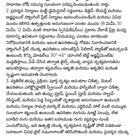
సాధారణ లోడ్ సమస్య సులభంగా పరిష్కరించబడుతుంది. రాక్లు.
2. ప్రదర్శన నిర్మాణం మల్టీ-డైమెన్షనల్ సర్దుబాటు డిజైన్. లేయర్డ్ మరియు
అడ్జస్టబుల్ హ్యాంగింగ్ ప్లేట్ నిర్మాణం అవలంబించబడింది మరియు వివిధ
మందం కలిగిన ఉత్పత్తులకు అనుగుణంగా పలకల మందం (8 మిమీ, 10
మిమీ, 12 మిమీ వంటి సాధారణ స్పెసిఫికేషన్‌లు) ప్రకారం వేలాడే ప్లేట్ల మధ్య
దూరాన్ని ఉచితంగా సర్దుబాటు చేయవచ్చు; పలకలు జారకుండా
నిరోధించడానికి మరియు ఇటుక ఉపరితలంపై గోకడం నివారించడానికి
హ్యాంగింగ్ ప్లేట్ యొక్క ఉపరితలం యాంటిస్లిప్ సిలికాన్ ప్యాడ్‌తో అమర్చబడి
ఉంటుంది; కొన్ని మోడల్‌లు 30°-45° యాంగిల్ టిల్ట్ అడ్జస్ట్‌మెంట్‌కు
మద్దతిస్తాయి, పేవ్ చేసిన తర్వాత టైల్స్ యొక్క వాస్తవ దృశ్యమానతను
అనుకరిస్తాయి, తద్వారా కస్టమర్‌లు ఆకృతి మరియు ఆకృతిని మరింత
స్పష్టంగా అనుభూతి చెందగలరు.
3. వ్యతిరేక తుప్పు ప్రక్రియ: పూర్తి దృశ్యం అనుకూల చికిత్స. మెటల్
ఉపరితలం ఎలెక్ట్రోస్టాటిక్ స్ప్రేయింగ్ మరియు ఫాస్ఫేటింగ్ ద్వారా చికిత్స
చేయబడుతుంది, ఇది తుప్పు-ప్రూఫ్, స్టెయిన్ ప్రూఫ్ మరియు స్క్రాచ్-
రెసిస్టెంట్, మరియు పెద్ద సిబ్బందితో దృశ్యాలకు అనుగుణంగా ఉంటుంది
మరియు నిర్మాణ సామగ్రి మార్కెట్ మరియు ఎగ్జిబిషన్ హాల్ వంటి దుమ్ముకు
సులభంగా కట్టుబడి ఉంటుంది; ఉపరితల రంగును మాట్టే నలుపు, లేత
బూడిద రంగు మరియు ఇతర బహుముఖ రంగు వ్యవస్థల నుండి
ఎంచుకోవచ్చు, ఇది ఉత్పత్తి యొక్క దృశ్యమాన దృష్టితో పోటీ పడకుండా
సహజంగా వివిధ టైల్ నమూనాలతో కలిసిపోతుంది మరియు ప్రదర్శన యొక్క