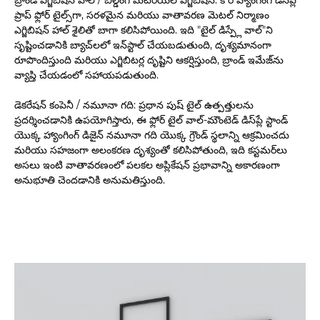
బ్రాండ్ ఎగ్జిబిషన్ హాల్ / బిల్డింగ్ మెటీరియల్ ఎగ్జిబిషన్: కోర్ హ్యాంగింగ్ డిస్‌ప్లే
ప్రాప్ ఫ్లోర్ టైల్స్‌గా, సరళమైన మరియు వాతావరణ మెటల్ నిర్మాణం
ఎగ్జిబిషన్ హాల్ శైలితో బాగా కలిసిపోయింది. ఇది "టైల్ డిస్ప్లే వాల్"ని
సృష్టించడానికి బ్యాచ్‌లలో ఇన్‌స్టాల్ చేయబడుతుంది, దృశ్యమానంగా
రూపొందిస్తుంది మరియు ఎగ్జిబిటర్ల దృష్టిని ఆకర్షిస్తుంది, బ్రాండ్ ఇమేజ్‌ను
వ్యాప్తి చేయడంలో సహాయపడుతుంది.
డెకరేషన్ కంపెనీ / నమూనా గది: ప్రధాన పుష్ టైల్ ఉత్పత్తులను
ప్రదర్శించడానికి ఉపయోగిస్తారు, ఈ ఫ్లోర్ టైల్ వాల్-మౌంటెడ్ డిస్‌ప్లే స్టాండ్
యొక్క హ్యాంగింగ్ డిజైన్ నమూనా గది యొక్క గ్రౌండ్ స్థలాన్ని ఆక్రమించదు
మరియు సహజంగా అలంకరణ దృశ్యంతో కలిసిపోతుంది, ఇది కస్టమర్‌లు
అసలు ఇంటి వాతావరణంలో పలకల అప్లికేషన్ ప్రభావాన్ని అకారణంగా
అనుభూతి చెందడానికి అనుమతిస్తుంది.