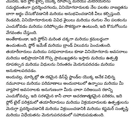
మొదట, ఇది ఫ్లోర్ టైల్స్ యొక్క రూపాన్ని మరియు మెటీరియల్‌ను
సమర్థవంతంగా ప్రదర్శించగలదు, వినియోగదారులకు నేల పలకల నాణ్యతను
బాగా అర్థం చేసుకోవడానికి మరియు అనుభవించడానికి వీలు కల్పిస్తుంది.
రెండవది, వినియోగదారులకు వివిధ శైలులు మరియు రంగుల నేల పలకలను
ఎంచుకోవడం మరియు సరిపోల్చడం సౌకర్యంగా ఉంటుంది, ఇది కొనుగోలును
వేగవంతం చేస్తుంది.
అంతేకాకుండా, ఇది స్టోర్‌ని మరింత చక్కగా మరియు క్రమబద్ధంగా
ఉంచుతుంది, స్టోర్ ఇమేజ్ మరియు బ్రాండ్ విలువను పెంచుతుంది.
తయారీదారులు మరియు సరఫరాదారులు కూడా వినియోగదారు అవసరాలు
మరియు అభిప్రాయానికి గొప్ప ప్రాముఖ్యతను ఇస్తారు మరియు ఉత్పత్తి
రూపకల్పన మరియు విధులను నిరంతరం మెరుగుపరచడం మరియు
అనుకూలపరచడం.
అందువల్ల, మార్కెట్లో ఈ రకమైన డిస్‌ప్లే స్టాండ్‌ల యొక్క అనేక విభిన్న
నమూనాలు మరియు పరిమాణాలు అందుబాటులో ఉన్నాయి మరియు మీ
వ్యాపార అవసరాలకు అనుగుణంగా మీరు చాలా సరిఅయిన రకాన్ని
ఎంచుకోవచ్చు. ఇది సరళమైన కానీ చాలా ఆచరణాత్మకమైన పరికరం, ఇది
ఫ్లోర్ టైల్ పరిశ్రమలో తయారీదారులు మరియు విక్రయదారులకు ఉత్పత్తులను
మెరుగ్గా ప్రదర్శించడానికి మరియు విక్రయించడానికి మరియు కస్టమర్ సంతృప్తి
మరియు విధేయతను మెరుగుపరచడంలో సహాయపడుతుంది.