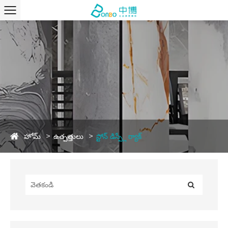
హోమ్
ఉత్పత్తులు
స్టోన్ డిస్ప్లే ర్యాక్