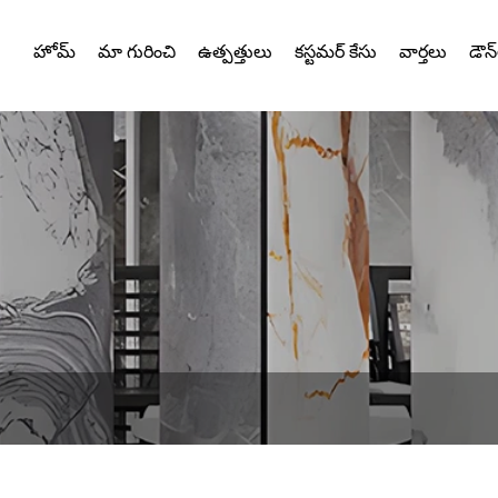
హోమ్
మా గురించి
ఉత్పత్తులు
కస్టమర్ కేసు
వార్తలు
డౌన్