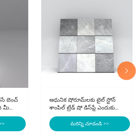

స్టోన్
వుడ్ ఫ్లోర్ డిస్‌ప్లే ఆధునిక ఫ్లోరింగ్
ఎందుకు
ప్రెజెంటేషన్‌కు కీలకం చేస్తుంది?
 >>
మరిన్ని చూడండి >>