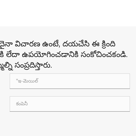
దైనా విచారణ ఉంటే, దయచేసి ఈ క్రింది
ి లేదా ఉపయోగించడానికి సంకోచించకండి.
ని సంప్రదిస్తారు.