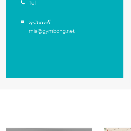
Tel

ఇ-మెయిల్

mia@gymbong.net