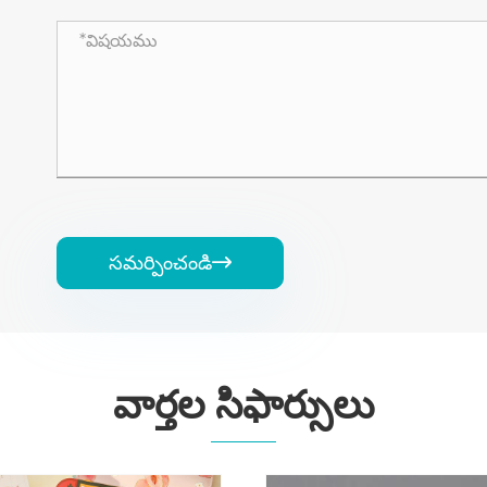
సమర్పించండి

వార్తల సిఫార్సులు