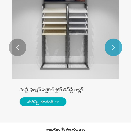


ఫ్లాట్ డ్రాయర్ కాంబినేషన్ క్యాబినెట్
మరిన్ని చూడండి >>
వార్తల సిఫార్సులు