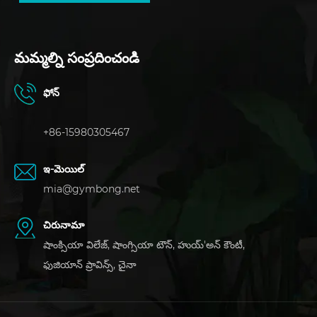
మమ్మల్ని సంప్రదించండి
ఫోన్
+86-15980305467
ఇ-మెయిల్
mia@gymbong.net
చిరునామా
షాంక్సియా విలేజ్, షాంగ్సియా టౌన్, హుయ్'అన్ కౌంటీ,
ఫుజియాన్ ప్రావిన్స్, చైనా