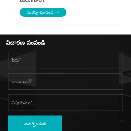
విచారణ పంపండి
సమర్పించండి