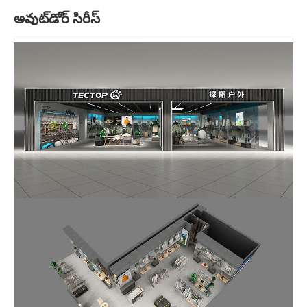
అవుట్‌డోర్ సిరీస్