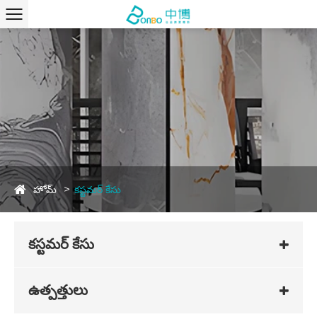
హోమ్
కస్టమర్ కేసు
కస్టమర్ కేసు
ఉత్పత్తులు