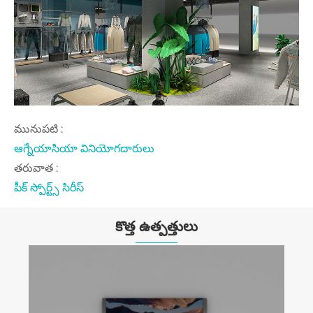
మునుపటి :
ఆగ్నేయాసియా వినియోగదారులు
తరువాత :
పీక్ స్పోర్ట్స్ సిరీస్
కొత్త ఉత్పత్తులు