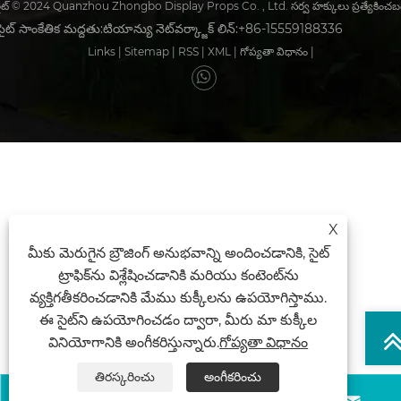
రైట్ © 2024 Quanzhou Zhongbo Display Props Co. , Ltd. సర్వ హక్కులు ప్రత్యేకించబ
‌సైట్ సాంకేతిక మద్దతు:
టియాన్యు నెట్‌వర్క్
జాక్ లిన్:+86-15559188336
Links
|
Sitemap
|
RSS
|
XML
|
గోప్యతా విధానం
|
X
మీకు మెరుగైన బ్రౌజింగ్ అనుభవాన్ని అందించడానికి, సైట్
ట్రాఫిక్‌ను విశ్లేషించడానికి మరియు కంటెంట్‌ను
వ్యక్తిగతీకరించడానికి మేము కుక్కీలను ఉపయోగిస్తాము.
ఈ సైట్‌ని ఉపయోగించడం ద్వారా, మీరు మా కుక్కీల
వినియోగానికి అంగీకరిస్తున్నారు.
గోప్యతా విధానం
తిరస్కరించు
అంగీకరించు