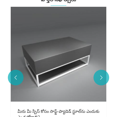
రాతి ప్రదర్శన స్టాండ్ యొక్క పాత్ర
మరిన్ని చూడండి >>

